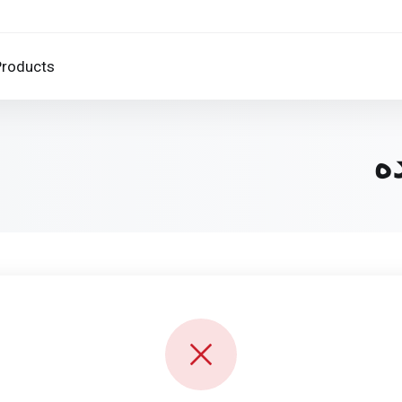
Products
ه