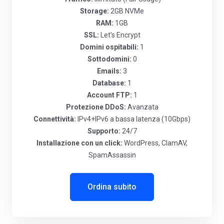
Storage:
2GB NVMe
RAM:
1GB
SSL:
Let's Encrypt
Domini ospitabili:
1
Sottodomini:
0
Emails:
3
Database:
1
Account FTP:
1
Protezione DDoS:
Avanzata
Connettività:
IPv4+IPv6 a bassa latenza (10Gbps)
Supporto:
24/7
Installazione con un click:
WordPress, ClamAV,
SpamAssassin
Ordina subito