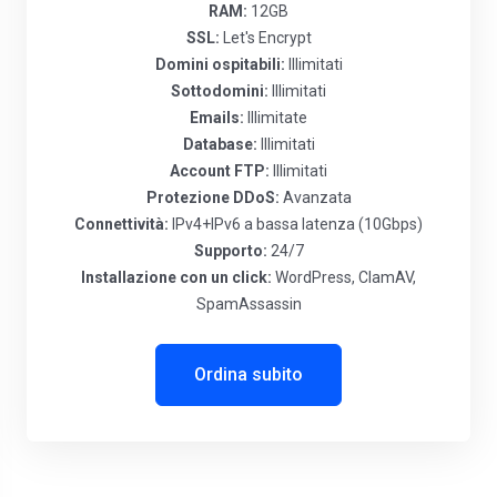
RAM:
12GB
SSL:
Let's Encrypt
Domini ospitabili:
Illimitati
Sottodomini:
Illimitati
Emails:
Illimitate
Database:
Illimitati
Account FTP:
Illimitati
Protezione DDoS:
Avanzata
Connettività:
IPv4+IPv6 a bassa latenza (10Gbps)
Supporto:
24/7
Installazione con un click:
WordPress, ClamAV,
SpamAssassin
Ordina subito