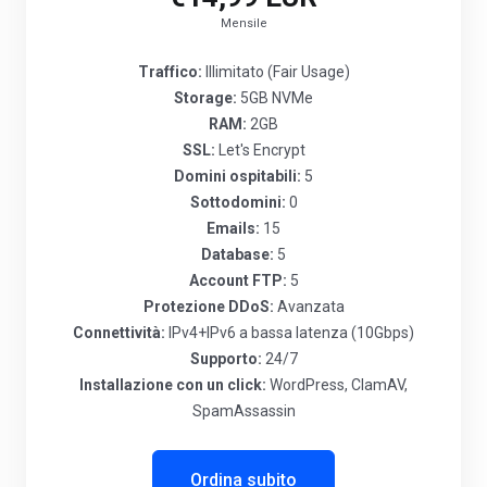
Mensile
Traffico:
Illimitato (Fair Usage)
Storage:
5GB NVMe
RAM:
2GB
SSL:
Let's Encrypt
Domini ospitabili:
5
Sottodomini:
0
Emails:
15
Database:
5
Account FTP:
5
Protezione DDoS:
Avanzata
Connettività:
IPv4+IPv6 a bassa latenza (10Gbps)
Supporto:
24/7
Installazione con un click:
WordPress, ClamAV,
SpamAssassin
Ordina subito