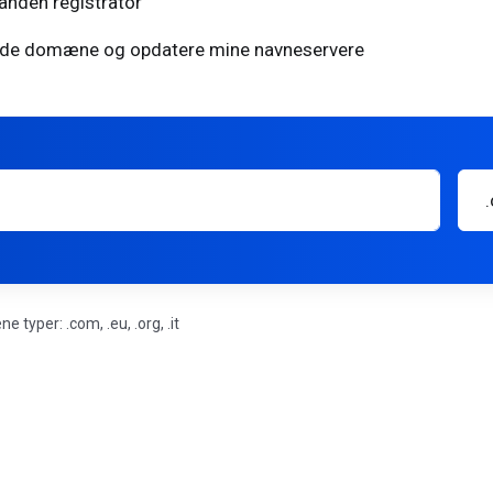
anden registrator
rende domæne og opdatere mine navneservere
yper: .com, .eu, .org, .it