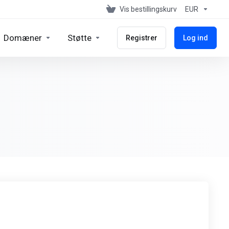
Vis bestillingskurv
EUR
Domæner
Støtte
Registrer
Log ind