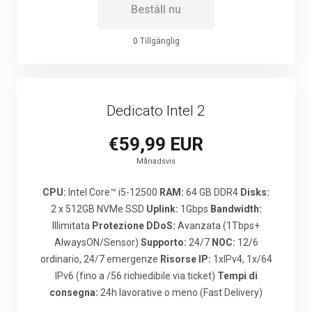
Beställ nu
0 Tillgänglig
Dedicato Intel 2
€59,99 EUR
Månadsvis
CPU:
Intel Core™ i5-12500
RAM:
64 GB DDR4
Disks:
2 x 512GB NVMe SSD
Uplink:
1Gbps
Bandwidth:
Illimitata
Protezione DDoS:
Avanzata (1Tbps+
AlwaysON/Sensor)
Supporto:
24/7
NOC:
12/6
ordinario, 24/7 emergenze
Risorse IP:
1xIPv4, 1x/64
IPv6 (fino a /56 richiedibile via ticket)
Tempi di
consegna:
24h lavorative o meno (Fast Delivery)