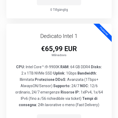
0 Tillgänglig
Featured
Dedicato Intel 1
€65,99 EUR
Månadsvis
CPU:
Intel Core™ i9-9900K
RAM:
64 GB DDR4
Disks:
2 x 1TB NVMe SSD
Uplink:
1Gbps
Bandwidth:
Illimitata
Protezione DDoS:
Avanzata (1Tbps+
AlwaysON/Sensor)
Supporto:
24/7
NOC:
12/6
ordinario, 24/7 emergenze
Risorse IP:
1xIPv4, 1x/64
IPv6 (fino a /56 richiedibile via ticket)
Tempi di
consegna:
24h lavorative o meno (Fast Delivery)