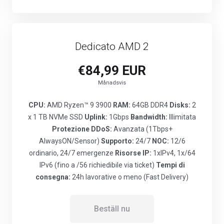
Dedicato AMD 2
€84,99 EUR
Månadsvis
CPU:
AMD Ryzen™ 9 3900
RAM:
64GB DDR4
Disks:
2
x 1 TB NVMe SSD
Uplink:
1Gbps
Bandwidth:
Illimitata
Protezione DDoS:
Avanzata (1Tbps+
AlwaysON/Sensor)
Supporto:
24/7
NOC:
12/6
ordinario, 24/7 emergenze
Risorse IP:
1xIPv4, 1x/64
IPv6 (fino a /56 richiedibile via ticket)
Tempi di
consegna:
24h lavorative o meno (Fast Delivery)
Beställ nu