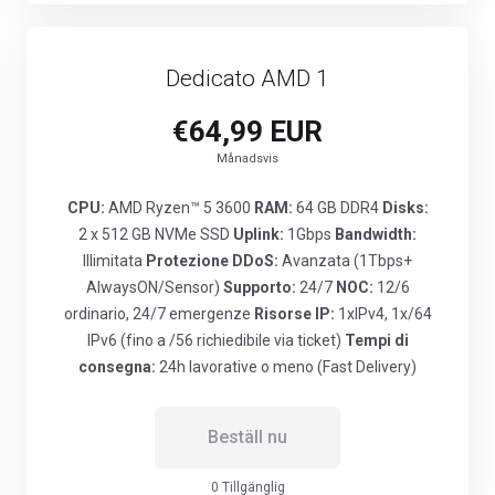
Dedicato AMD 1
€64,99 EUR
Månadsvis
CPU:
AMD Ryzen™ 5 3600
RAM:
64 GB DDR4
Disks:
2 x 512 GB NVMe SSD
Uplink:
1Gbps
Bandwidth:
Illimitata
Protezione DDoS:
Avanzata (1Tbps+
AlwaysON/Sensor)
Supporto:
24/7
NOC:
12/6
ordinario, 24/7 emergenze
Risorse IP:
1xIPv4, 1x/64
IPv6 (fino a /56 richiedibile via ticket)
Tempi di
consegna:
24h lavorative o meno (Fast Delivery)
Beställ nu
0 Tillgänglig