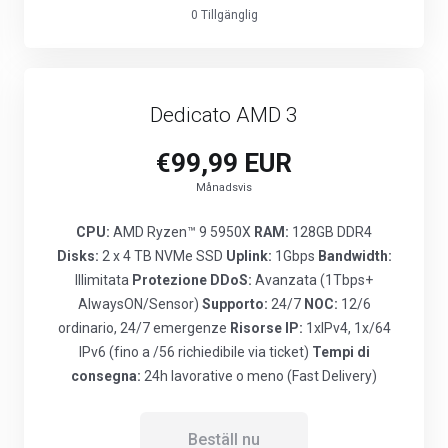
0 Tillgänglig
Dedicato AMD 3
€99,99 EUR
Månadsvis
CPU:
AMD Ryzen™ 9 5950X
RAM:
128GB DDR4
Disks:
2 x 4 TB NVMe SSD
Uplink:
1Gbps
Bandwidth:
Illimitata
Protezione DDoS:
Avanzata (1Tbps+
AlwaysON/Sensor)
Supporto:
24/7
NOC:
12/6
ordinario, 24/7 emergenze
Risorse IP:
1xIPv4, 1x/64
IPv6 (fino a /56 richiedibile via ticket)
Tempi di
consegna:
24h lavorative o meno (Fast Delivery)
Beställ nu