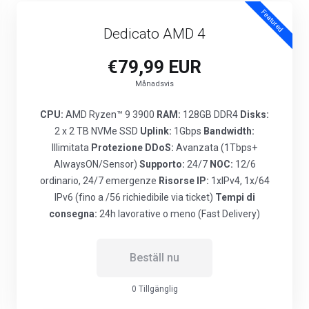
Featured
Dedicato AMD 4
€79,99 EUR
Månadsvis
CPU:
AMD Ryzen™ 9 3900
RAM:
128GB DDR4
Disks:
2 x 2 TB NVMe SSD
Uplink:
1Gbps
Bandwidth:
Illimitata
Protezione DDoS:
Avanzata (1Tbps+
AlwaysON/Sensor)
Supporto:
24/7
NOC:
12/6
ordinario, 24/7 emergenze
Risorse IP:
1xIPv4, 1x/64
IPv6 (fino a /56 richiedibile via ticket)
Tempi di
consegna:
24h lavorative o meno (Fast Delivery)
Beställ nu
0 Tillgänglig